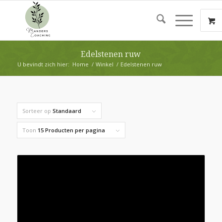
Edelstenen ruw
U bevindt zich hier:
Home
/
Winkel
/
Edelstenen ruw
Sorteer op
Standaard
Toon
15 Producten per pagina