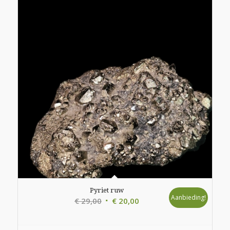
Pyriet ruw
Aanbieding!
Oorspronkelijke
Huidige
€
29,00
€
20,00
prijs
prijs
was:
is: