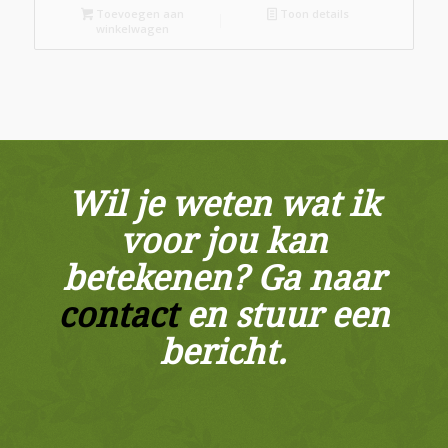
€ 29,00.
€ 20,00.
Toevoegen aan
Toon details
winkelwagen
Wil je weten wat ik
voor jou kan
betekenen? Ga naar
contact
en stuur een
bericht.