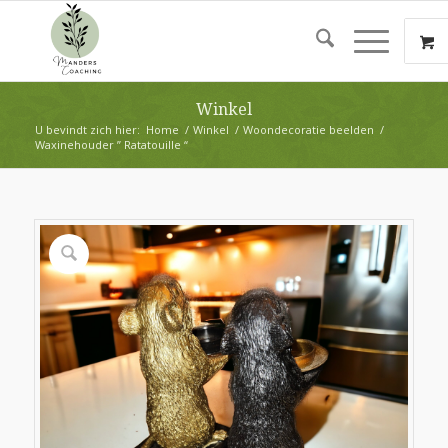
Winkel
U bevindt zich hier:
Home
/
Winkel
/
Woondecoratie beelden
/
Waxinehouder ” Ratatouille “